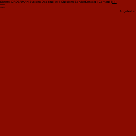
Sistemi ORDERMAN Systeme
Das sind wir | Chi siamo
Service
Kontakt | Contatti
IT
DE
Angebot anf